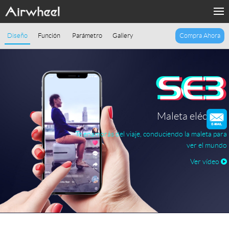
Productos
Diseño
Función
Parámetro
Gallery
Compra Ahora
Medios
Apoyo
Sharing & Rental
Maleta eléctrica
Te enamorás del viaje, conduciendo la maleta para
Introducción
ver el mundo
Ver vídeo
Contacto nosotros
Language