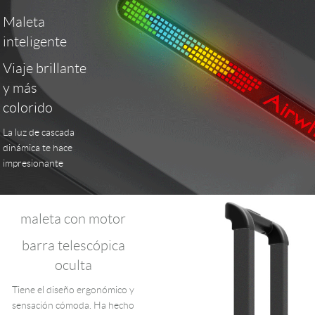
Maleta
inteligente
Viaje brillante
y más
colorido
La luz de cascada
dinámica te hace
impresionante
maleta con motor
barra telescópica
oculta
Tiene el diseño ergonómico y
sensación cómoda. Ha hecho