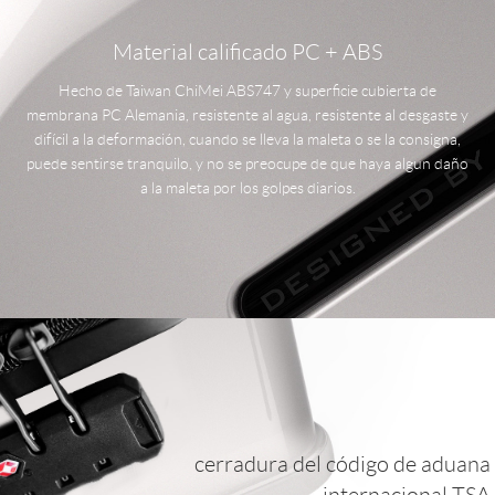
Material calificado PC + ABS
Hecho de Taiwan ChiMei ABS747 y superficie cubierta de
membrana PC Alemania, resistente al agua, resistente al desgaste y
difícil a la deformación, cuando se lleva la maleta o se la consigna,
puede sentirse tranquilo, y no se preocupe de que haya algun daño
a la maleta por los golpes diarios.
cerradura del código de aduana